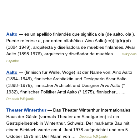
Aalto
— es un apellido finlandés que significa ola (de aalto, ola ).
Puede referirse a, por orden alfabético: Aino Aalto(en)(fi)(fr)(pt)
(1894 1949), arquitecta y diseñadora de muebles finlandés. Alvar
Aalto (1898 1976), arquitecto y diseñador de muebles …
Wikipedia
Español
Aalto
— (finnisch für Welle, Woge) ist der Name von: Aino Aalto
(1894–1949), finnische Architektin und Designerin Alvar Aalto
(1898–1976), finnischer Architekt und Designer Arvo Aalto (*
1932), finnischer Politiker Antti Aalto (* 1975), finnischer… …
Deutsch Wikipedia
Theater Winterthur
— Das Theater Winterthur Internationales
Haus der Gäste (vormals Theater am Stadtgarten) ist ein
Gastspielbetrieb in Winterthur, Schweiz. Der markante Bau mit
einem Bleidach wurde am 4. Juni 1978 aufgerichtet und am 5.
Oktober 1979 mit Der Mann von …
Deutsch Wikipedia