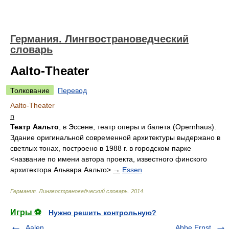
Германия. Лингвострановедческий
словарь
Aalto-Theater
Толкование
Перевод
Aalto-Theater
n
Театр Аальто
, в Эссене, театр оперы и балета (Opernhaus).
Здание оригинальной современной архитектуры выдержано в
светлых тонах, построено в 1988 г. в городском парке
<название по имени автора проекта, известного финского
архитектора Альвара Аальто>
→
Essen
Германия. Лингвострановедческий словарь
.
2014
.
Игры ⚽
Нужно решить контрольную?
Aalen
Abbe Ernst